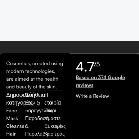
4.7
Cosmetics, created using
/5
modern technologies,
Based on 374 Google
are aimed at the health
reviews
and beauty of the skin.
Δημοφιλείς
Βοήθεια
Η
Write a Review
κατηγορίες
εταιρία
Εξέλιξη
Face
παραγγελίας
Ποιοι
Mask
Παράδοση
είμαστε
Cleanser
&
Ευκαιρίες
Hair
Παραλαβή
Καριέρας