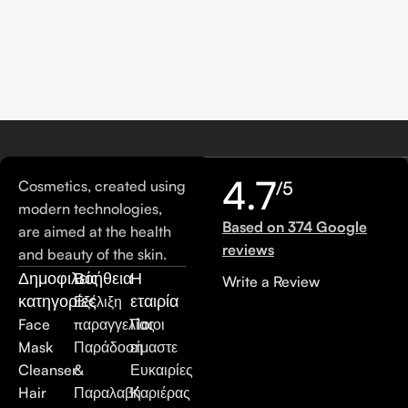
4.7
Cosmetics, created using
/5
modern technologies,
Based on 374 Google
are aimed at the health
reviews
and beauty of the skin.
Δημοφιλείς
Βοήθεια
Η
Write a Review
κατηγορίες
εταιρία
Εξέλιξη
Face
παραγγελίας
Ποιοι
Mask
Παράδοση
είμαστε
Cleanser
&
Ευκαιρίες
Hair
Παραλαβή
Καριέρας