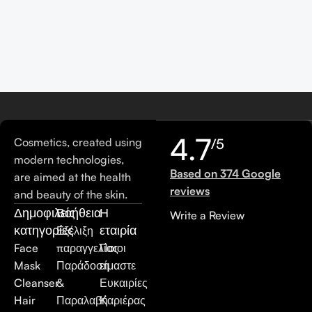
4.7
Cosmetics, created using
/5
modern technologies,
Based on 374 Google
are aimed at the health
reviews
and beauty of the skin.
Δημοφιλείς
Βοήθεια
Η
Write a Review
κατηγορίες
εταιρία
Εξέλιξη
Face
παραγγελίας
Ποιοι
Mask
Παράδοση
είμαστε
Cleanser
&
Ευκαιρίες
Hair
Παραλαβή
Καριέρας