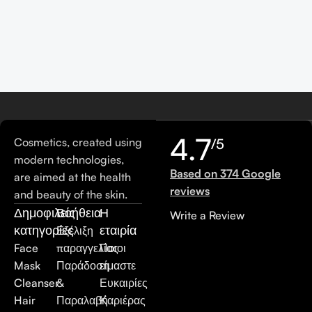
4.7
Cosmetics, created using
/5
modern technologies,
Based on 374 Google
are aimed at the health
reviews
and beauty of the skin.
Δημοφιλείς
Βοήθεια
Η
Write a Review
κατηγορίες
εταιρία
Εξέλιξη
Face
παραγγελίας
Ποιοι
Mask
Παράδοση
είμαστε
Cleanser
&
Ευκαιρίες
Hair
Παραλαβή
Καριέρας